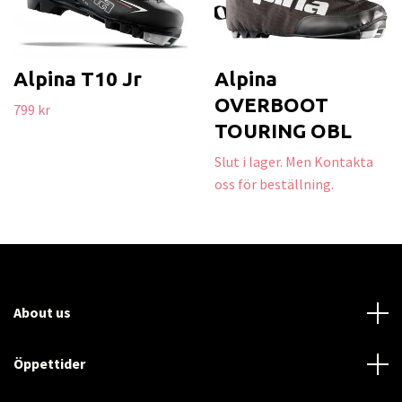
Alpina T10 Jr
Alpina
OVERBOOT
799 kr
TOURING OBL
Slut i lager. Men Kontakta
oss för beställning.
About us
Öppettider