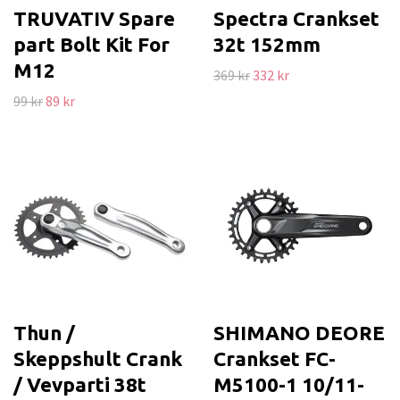
TRUVATIV Spare
Spectra Crankset
part Bolt Kit For
32t 152mm
M12
369 kr
332 kr
99 kr
89 kr
Thun /
SHIMANO DEORE
Skeppshult Crank
Crankset FC-
/ Vevparti 38t
M5100-1 10/11-