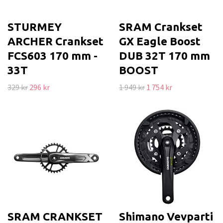
STURMEY
SRAM Crankset
ARCHER Crankset
GX Eagle Boost
FCS603 170 mm -
DUB 32T 170 mm
33T
BOOST
329 kr
296 kr
1 949 kr
1 754 kr
SRAM CRANKSET
Shimano Vevparti