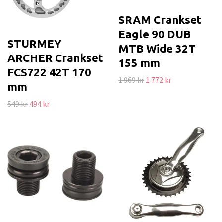
SRAM Crankset
Eagle 90 DUB
STURMEY
MTB Wide 32T
ARCHER Crankset
155 mm
FCS722 42T 170
1 969 kr
1 772 kr
mm
549 kr
494 kr