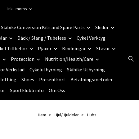
Inkl. moms
Skibike Conversion Kits and Spare Parts
Skidor
elar
Däck / Slang / Tubeless
Cykel Verktyg
kel Tillbehör
Pjäxor
Bindningar
Stavar
r
Protection
Nutrition/Health/Care
dor Verkstad
Cykeluthyrning
Skibike Uthyrning
lothing
Shoes
Presentkort
Betalningsmetoder
kor
Sportklubb info
Om Oss
Hem
Hjul/Hjuldelar
Hubs