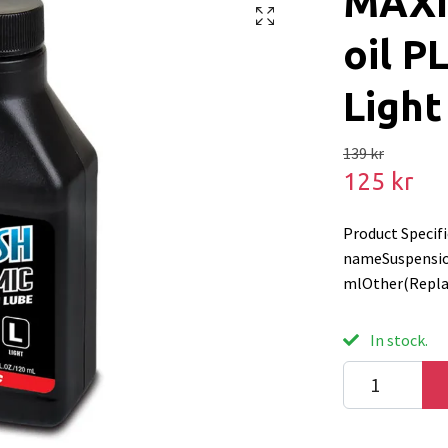
MAXI
oil 
Light
139 kr
125 kr
Product Speci
nameSuspensio
mlOther(Repla
In stock.