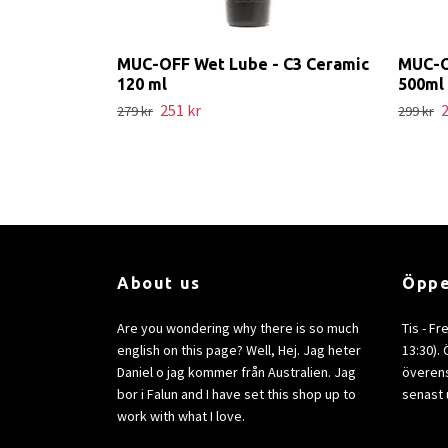
MUC-OFF Wet Lube - C3 Ceramic
MUC-OF
120 ml
500ml
251 kr
2
279 kr
299 kr
About us
Öppe
Are you wondering why there is so much
Tis - Fr
english on this page? Well, Hej. Jag heter
13:30).
Daniel o jag kommer från Australien. Jag
överens
bor i Falun and I have set this shop up to
senast 
work with what I love.