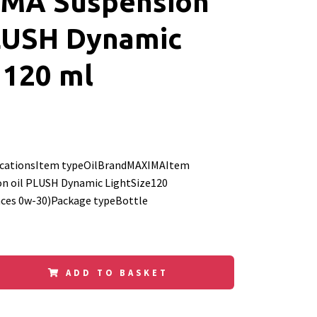
MA Suspension
PLUSH Dynamic
 120 ml
ficationsItem typeOilBrandMAXIMAItem
n oil PLUSH Dynamic LightSize120
ces 0w-30)Package typeBottle
ADD TO BASKET