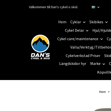
Välkommen till Dan's cykel o skid.
Hem
Cyklar
Skibikes
Cykel Delar
Hjul/Hjuld
Cykel care/maintenance
Cy
Valla/Verktyg/Tillbehö
Cykelverkstad Priser
Ski
Längdskidor hyr
Marke
C
Köpvill
Hem