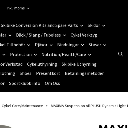
Inkl. moms
Skibike Conversion Kits and Spare Parts
Skidor
elar
Däck / Slang / Tubeless
Cykel Verktyg
kel Tillbehör
Pjäxor
Bindningar
Stavar
r
Protection
Nutrition/Health/Care
dor Verkstad
Cykeluthyrning
Skibike Uthyrning
lothing
Shoes
Presentkort
Betalningsmetoder
kor
Sportklubb info
Om Oss
Cykel Care/Maintenance
MAXIMA Suspension oil PLUSH Dynamic Light 