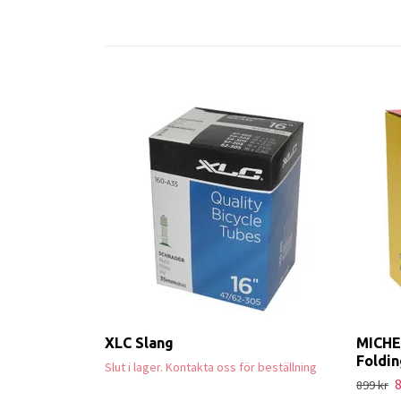
XLC Slang
MICHEL
Foldin
Slut i lager. Kontakta oss för beställning
8
899 kr