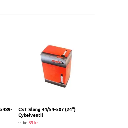
TUBOLITO S-
18-32c Prest
377 kr
419 kr
x489-
CST Slang 44/54-507 (24")
Cykelventil
89 kr
99 kr