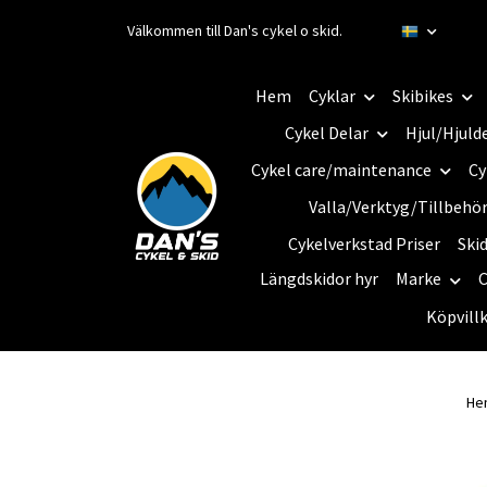
Välkommen till Dan's cykel o skid.
Hem
Cyklar
Skibikes
Cykel Delar
Hjul/Hjuld
Cykel care/maintenance
Cy
Valla/Verktyg/Tillbehö
Cykelverkstad Priser
Ski
Längdskidor hyr
Marke
C
Köpvill
He