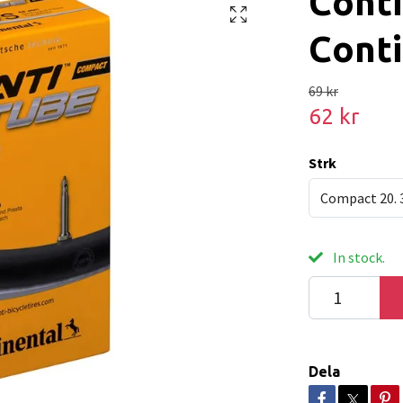
Conti
Cont
69 kr
62 kr
Strk
Compact 20. 
In stock.
Dela