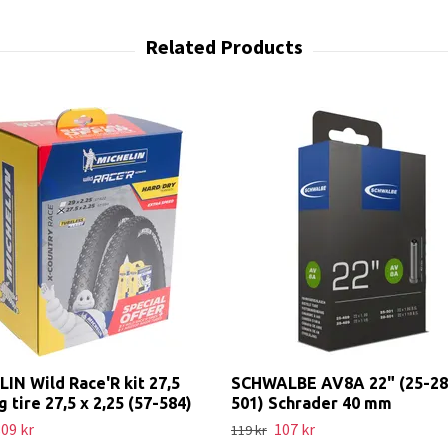
IN Wild Race'R kit 27,5
SCHWALBE AV8A 22" (25-28
g tire 27,5 x 2,25 (57-584)
501) Schrader 40 mm
09 kr
107 kr
119 kr