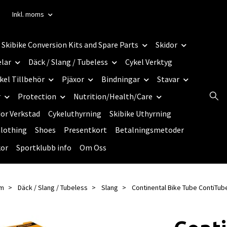
Inkl. moms
Skibike Conversion Kits and Spare Parts
Skidor
elar
Däck / Slang / Tubeless
Cykel Verktyg
kel Tillbehör
Pjäxor
Bindningar
Stavar
r
Protection
Nutrition/Health/Care
dor Verkstad
Cykeluthyrning
Skibike Uthyrning
lothing
Shoes
Presentkort
Betalningsmetoder
kor
Sportklubb info
Om Oss
m
Däck / Slang / Tubeless
Slang
Continental Bike Tube ContiTub