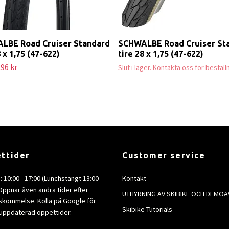
LBE Road Cruiser Standard
SCHWALBE Road Cruiser St
8 x 1,75 (47-622)
tire 28 x 1,75 (47-622)
96 kr
Slut i lager. Kontakta oss för beställ
ttider
Customer service
e: 10:00 - 17:00 (Lunchstängt 13:00 –
Kontakt
 Öppnar även andra tider efter
UTHYRNING AV SKIBIKE OCH DEMOA
kommelse. Kolla på Google för
Skibike Tutorials
uppdaterad öppettider.