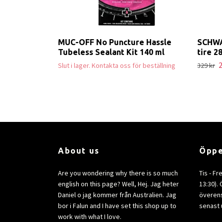
MUC-OFF No Puncture Hassle
SCHWA
Tubeless Sealant Kit 140 ml
tire 2
2
Slut i lager. Kontakta oss för beställning
329 kr
About us
Öppe
Are you wondering why there is so much
Tis - Fr
english on this page? Well, Hej. Jag heter
13:30).
Daniel o jag kommer från Australien. Jag
överens
bor i Falun and I have set this shop up to
senast 
work with what I love.