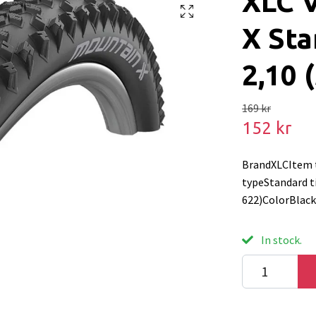
XLC 
X Sta
2,10 
169 kr
152 kr
BrandXLCItem 
typeStandard t
622)ColorBlac
In stock.