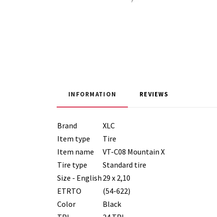
INFORMATION
REVIEWS
Brand
XLC
Item type
Tire
Item name
VT-C08 Mountain X
Tire type
Standard tire
Size - English
29 x 2,10
ETRTO
(54-622)
Color
Black
TPI
24 TPI