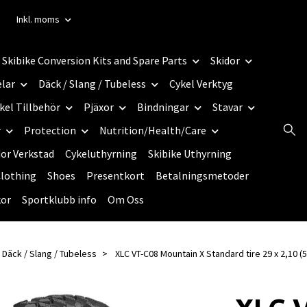
Inkl. moms
Skibike Conversion Kits and Spare Parts
Skidor
elar
Däck / Slang / Tubeless
Cykel Verktyg
kel Tillbehör
Pjäxor
Bindningar
Stavar
r
Protection
Nutrition/Health/Care
dor Verkstad
Cykeluthyrning
Skibike Uthyrning
lothing
Shoes
Presentkort
Betalningsmetoder
kor
Sportklubb info
Om Oss
Däck / Slang / Tubeless
XLC VT-C08 Mountain X Standard tire 29 x 2,10 (