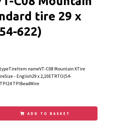
VT-C08 Mountain
ndard tire 29 x
(54-622)
typeTireItem nameVT-C08 Mountain XTire
ireSize - English29 x 2,10ETRTO(54-
kTPI24 TPIBeadWire
ADD TO BASKET