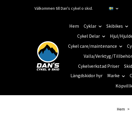
Välkommen till Dan's cykel o skid.
Hem
Cyklar
Skibikes
Cykel Delar
Hjul/Hjuld
Cykel care/maintenance
Cy
Valla/Verktyg/Tillbehö
Cykelverkstad Priser
Ski
Längdskidor hyr
Marke
C
Köpvill
Hem