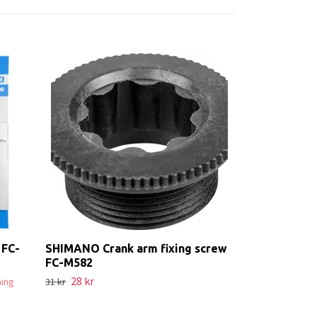
SRAM XX1 Hol
speed
1 034 k
1 149 kr
 FC-
SHIMANO Crank arm fixing screw
FC-M582
28 kr
ning
31 kr