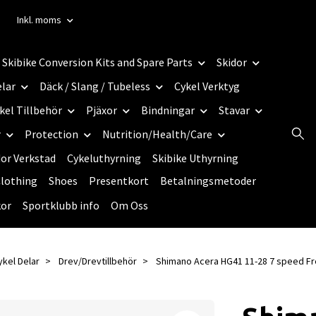
Inkl. moms
Skibike Conversion Kits and Spare Parts
Skidor
elar
Däck / Slang / Tubeless
Cykel Verktyg
kel Tillbehör
Pjäxor
Bindningar
Stavar
r
Protection
Nutrition/Health/Care
dor Verkstad
Cykeluthyrning
Skibike Uthyrning
lothing
Shoes
Presentkort
Betalningsmetoder
kor
Sportklubb info
Om Oss
ykel Delar
Drev/Drevtillbehör
Shimano Acera HG41 11-28 7 speed F