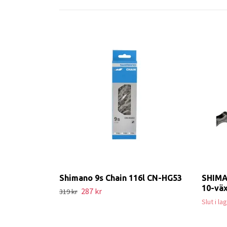
Shimano 9s Chain 116l CN-HG53
SHIMA
10-vä
287 kr
319 kr
Slut i l