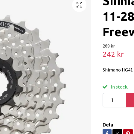
Shim
11-28
Free
269 kr
242 kr
Shimano HG41 f
In stock.
Dela