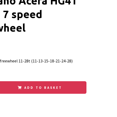
ano Acera HG41
 7 speed
wheel
reewheel 11-28t (11-13-15-18-21-24-28)
ADD TO BASKET