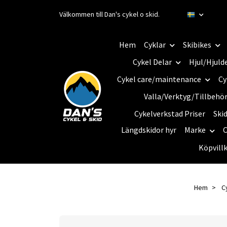
Välkommen till Dan's cykel o skid.
Hem
Cyklar
Skibikes
Cykel Delar
Hjul/Hjuld
Cykel care/maintenance
Cy
Valla/Verktyg/Tillbehö
Cykelverkstad Priser
Ski
Längdskidor hyr
Marke
C
Köpvill
Hem
C