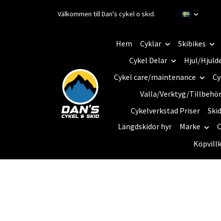
Välkommen till Dan's cykel o skid.
Hem
Cyklar
Skibikes
Cykel Delar
Hjul/Hjuld
Cykel care/maintenance
Cy
Valla/Verktyg/Tillbehö
Cykelverkstad Priser
Ski
Längdskidor hyr
Marke
C
Köpvill