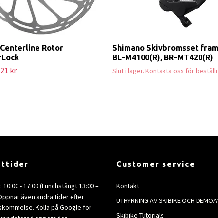
Centerline Rotor
Shimano Skivbromsset fram
rLock
BL-M4100(R), BR-MT420(R)
21 kr
Slut i lager. Kontakta oss för beställ
ttider
Customer service
e: 10:00 - 17:00 (Lunchstängt 13:00 –
Kontakt
 Öppnar även andra tider efter
UTHYRNING AV SKIBIKE OCH DEMOA
kommelse. Kolla på Google för
Skibike Tutorials