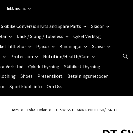
Inkl. moms
Skibike Conversion Kits and Spare Parts
Skidor
elar
Däck / Slang / Tubeless
Cykel Verktyg
kel Tillbehör
Pjäxor
Bindningar
Stavar
r
Protection
Nutrition/Health/Care
dor Verkstad
Cykeluthyrning
Skibike Uthyrning
lothing
Shoes
Presentkort
Betalningsmetoder
kor
Sportklubb info
Om Oss
Hem
Cykel Delar
DT SWISS BEARING 6803 ESB/ESNB L