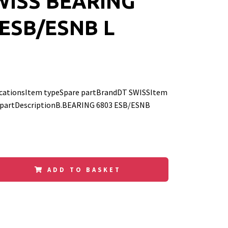
WISS BEARING
 ESB/ESNB L
icationsItem typeSpare partBrandDT SWISSItem
partDescriptionB.BEARING 6803 ESB/ESNB
ADD TO BASKET