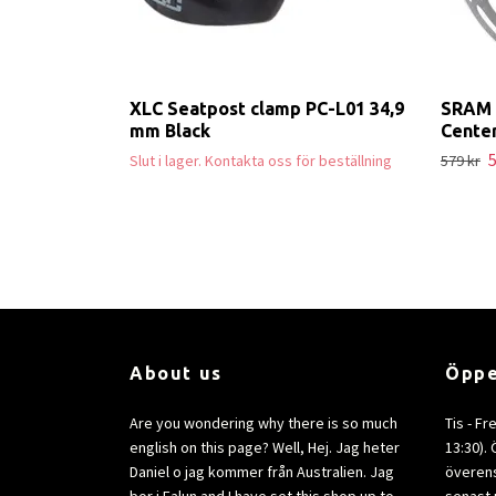
XLC Seatpost clamp PC-L01 34,9
SRAM 
mm Black
Cente
5
Slut i lager. Kontakta oss för beställning
579 kr
About us
Öppe
Are you wondering why there is so much
Tis - Fr
english on this page? Well, Hej. Jag heter
13:30).
Daniel o jag kommer från Australien. Jag
överens