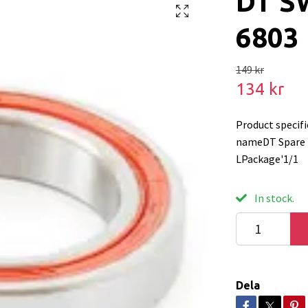
DT S
6803
149 kr
134 kr
Product specif
nameDT Spare 
LPackage'1/1
In stock.
Dela