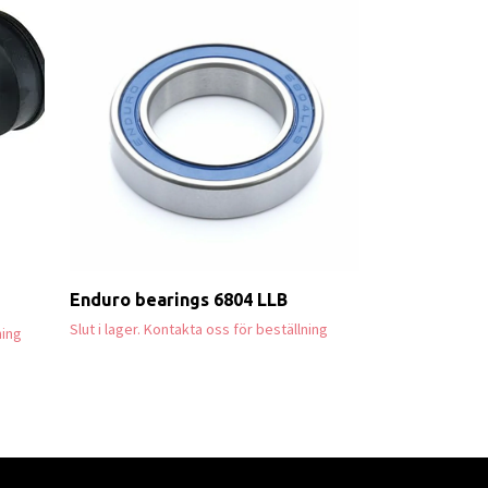
ProTaper A2
Handlebar
989 kr
1 099 kr
Enduro bearings 6804 LLB
Slut i lager. Kontakta oss för beställning
ning