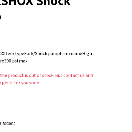
SHOX Shock
p
XItem typeFork/Shock pumpItem nameHigh
re300 psi max
the product is out of stock. But contact us and
n get it for you soon.
315023010