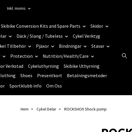
Inkl. moms
Skibike Conversion Kits and Spare Parts
Skidor
elar
Däck / Slang / Tubeless
Cykel Verktyg
kel Tillbehör
Pjäxor
Bindningar
Stavar
r
Protection
Nutrition/Health/Care
dor Verkstad
Cykeluthyrning
Skibike Uthyrning
lothing
Shoes
Presentkort
Betalningsmetoder
kor
Sportklubb info
Om Oss
Hem
Cykel Delar
ROCKSHOX Shock pump