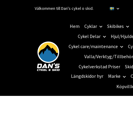
Välkommen till Dan's cykel o skid.
Hem
Cyklar
Skibikes
Cykel Delar
Hjul/Hjuld
Cykel care/maintenance
Cy
Valla/Verktyg/Tillbehö
Cykelverkstad Priser
Ski
Längdskidor hyr
Marke
C
Köpvill