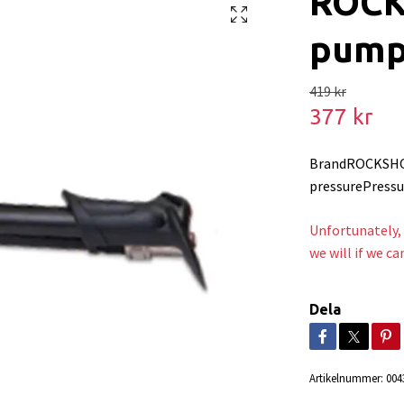
ROCK
pum
419 kr
377 kr
BrandROCKSHO
pressurePressu
Unfortunately, 
we will if we ca
Dela
Artikelnummer:
004