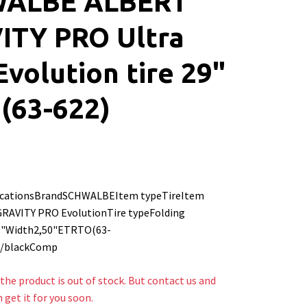
ALBE ALBERT
ITY PRO Ultra
Evolution tire 29"
 (63-622)
ficationsBrandSCHWALBEItem typeTireItem
AVITY PRO EvolutionTire typeFolding
9"Width2,50"ETRTO(63-
k/blackComp
the product is out of stock. But contact us and
n get it for you soon.