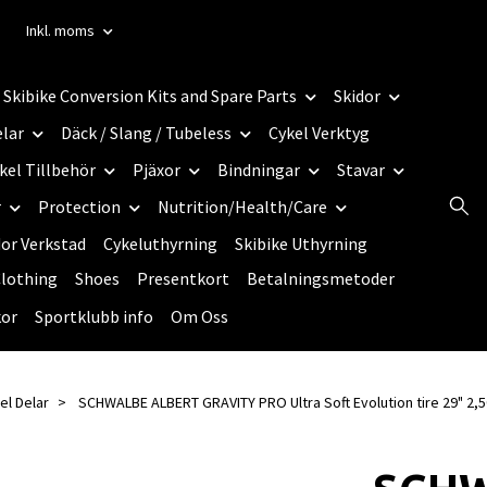
Inkl. moms
Skibike Conversion Kits and Spare Parts
Skidor
elar
Däck / Slang / Tubeless
Cykel Verktyg
kel Tillbehör
Pjäxor
Bindningar
Stavar
r
Protection
Nutrition/Health/Care
dor Verkstad
Cykeluthyrning
Skibike Uthyrning
lothing
Shoes
Presentkort
Betalningsmetoder
kor
Sportklubb info
Om Oss
el Delar
SCHWALBE ALBERT GRAVITY PRO Ultra Soft Evolution tire 29" 2,50