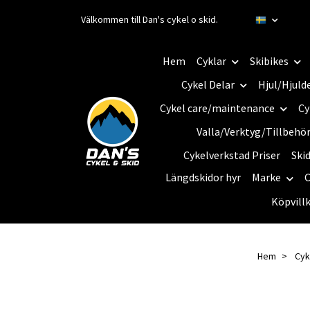
Välkommen till Dan's cykel o skid.
Hem
Cyklar
Skibikes
Cykel Delar
Hjul/Hjuld
Cykel care/maintenance
Cy
Valla/Verktyg/Tillbehö
Cykelverkstad Priser
Ski
Längdskidor hyr
Marke
C
Köpvill
Hem
Cyk