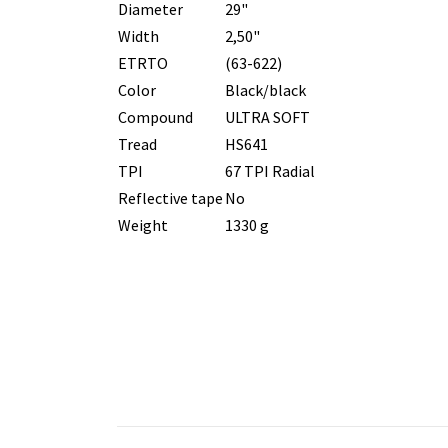
Diameter
29"
Width
2,50"
ETRTO
(63-622)
Color
Black/black
Compound
ULTRA SOFT
Tread
HS641
TPI
67 TPI Radial
Reflective tape
No
Weight
1330 g