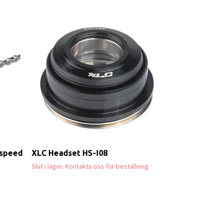
SHIMANO NE
DH-C3000-3N-
Slut i lager. Kont
speed
XLC Headset HS-I08
Slut i lager. Kontakta oss för beställning