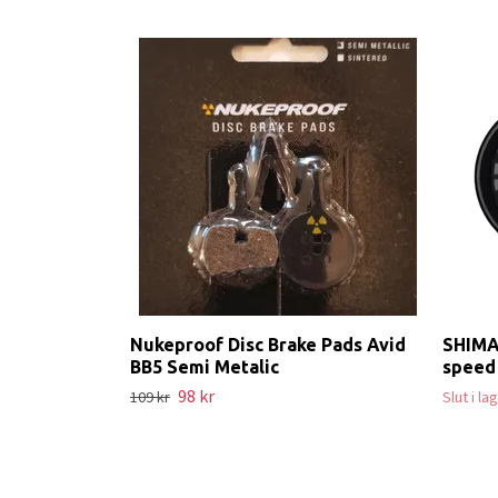
Nukeproof Disc Brake Pads Avid
SHIMA
BB5 Semi Metalic
speed
98 kr
109 kr
Slut i l