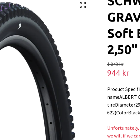
SCHW
GRAV
Soft 
2,50"
1 049 kr
944 kr
Product Speci
nameALBERT GR
tireDiameter2
622)ColorBlac
Unfortunately, 
we will if we ca