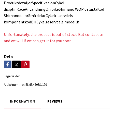
ProduktdetaljerSpecifikationCykel
diciplinRaceAnvändningOn bikeShimano WOP delarJaKod
ShimanodelarSmå delarCykelreservdels
komponentkodBHCykelreservdels modellk
Unfortunately, the product is out of stock. But contact us
and we will if we can get it for you soon.
Dela
Lagersaldo:
Artikelnummer:
ESMBH90SSL170
INFORMATION
REVIEWS