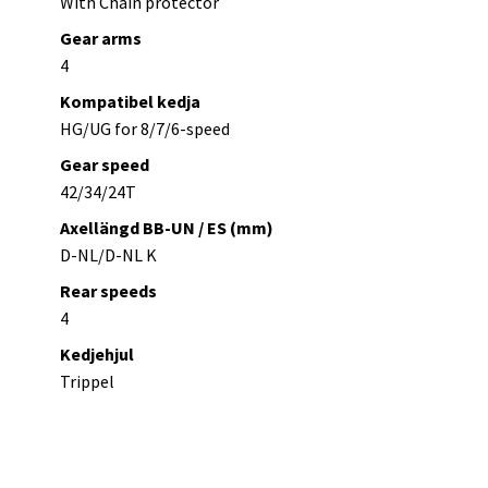
With Chain protector
Gear arms
4
Kompatibel kedja
HG/UG for 8/7/6-speed
Gear speed
42/34/24T
Axellängd BB-UN / ES (mm)
D-NL/D-NL K
Rear speeds
4
Kedjehjul
Trippel