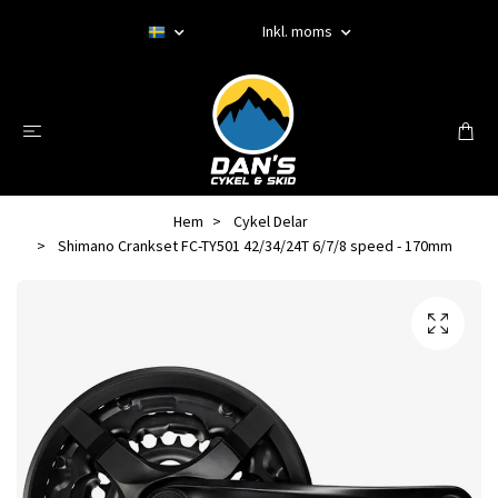
Inkl. moms
Hem
Cykel Delar
Shimano Crankset FC-TY501 42/34/24T 6/7/8 speed - 170mm