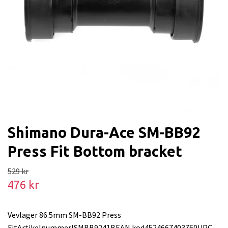
Shimano Dura-Ace SM-BB92
Press Fit Bottom bracket
529 kr
476 kr
Vevlager 86.5mm SM-BB92 Press
FitArtikelnummerISMBB9241BEAN kod4524667403760UPC