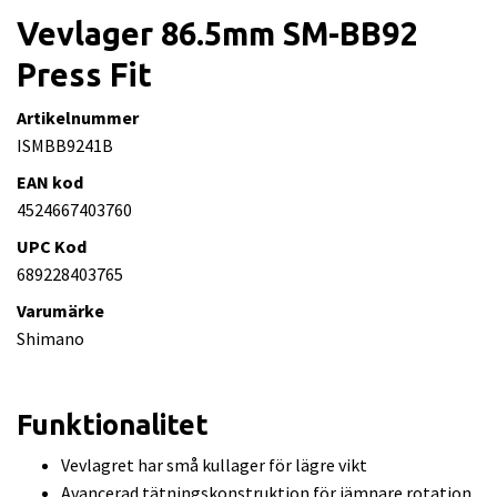
Vevlager 86.5mm SM-BB92
Press Fit
Artikelnummer
ISMBB9241B
EAN kod
4524667403760
UPC Kod
689228403765
Varumärke
Shimano
Funktionalitet
Vevlagret har små kullager för lägre vikt
Avancerad tätningskonstruktion för jämnare rotation