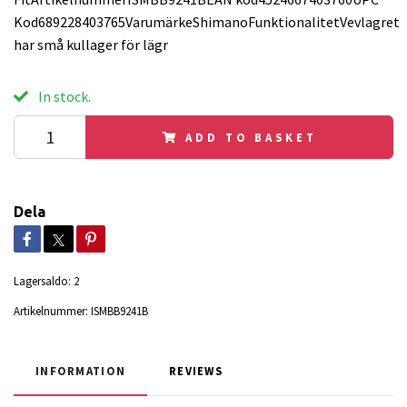
Kod689228403765VarumärkeShimanoFunktionalitetVevlagret
har små kullager för lägr
In stock.
ADD TO BASKET
Dela
Lagersaldo:
2
Artikelnummer:
ISMBB9241B
INFORMATION
REVIEWS