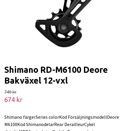
Shimano RD-M6100 Deore
Bakväxel 12-vxl
749 kr
674 kr
Shimano färgerSeries colorKod FörsäljningsmodellDeore
M6100Kod ShimanodelarRear DerailleurCykel