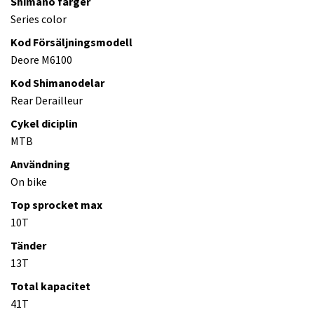
Shimano färger
Series color
Kod Försäljningsmodell
Deore M6100
Kod Shimanodelar
Rear Derailleur
Cykel diciplin
MTB
Användning
On bike
Top sprocket max
10T
Tänder
13T
Total kapacitet
41T