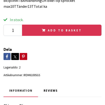
diciplinMTBAnvändningOn bikeTop sprocket
max10TTänder13TTotal ka
In stock.
ADD TO BASKET
Dela
Lagersaldo:
2
Artikelnummer:
IRDM6100SGS
INFORMATION
REVIEWS