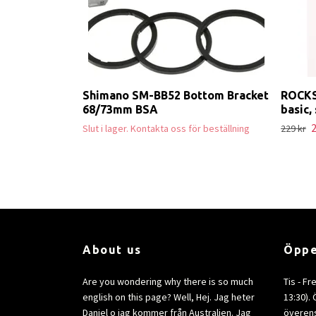
Shimano SM-BB52 Bottom Bracket
ROCKS
68/73mm BSA
basic,
2
Slut i lager. Kontakta oss för beställning
229 kr
About us
Öppe
Are you wondering why there is so much
Tis - Fr
english on this page? Well, Hej. Jag heter
13:30).
Daniel o jag kommer från Australien. Jag
överens