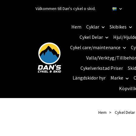
Välkommen till Dan's cykel o skid.
Hem
Cyklar
Skibikes
Cykel Delar
Hjul/Hjuld
Cykel care/maintenance
Cy
Valla/Verktyg/Tillbehö
Cykelverkstad Priser
Ski
Längdskidor hyr
Marke
C
Köpvill
Hem
Cykel Delar