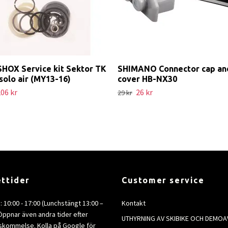
HOX Service kit Sektor TK
SHIMANO Connector cap an
 solo air (MY13-16)
cover HB-NX30
06 kr
26 kr
29 kr
ttider
Customer service
e: 10:00 - 17:00 (Lunchstängt 13:00 –
Kontakt
 Öppnar även andra tider efter
UTHYRNING AV SKIBIKE OCH DEMOA
kommelse. Kolla på Google för