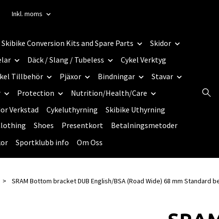
Inkl. moms
Skibike Conversion Kits and Spare Parts
Skidor
elar
Däck / Slang / Tubeless
Cykel Verktyg
kel Tillbehör
Pjäxor
Bindningar
Stavar
r
Protection
Nutrition/Health/Care
dor Verkstad
Cykeluthyrning
Skibike Uthyrning
lothing
Shoes
Presentkort
Betalningsmetoder
kor
Sportklubb info
Om Oss
SRAM Bottom bracket DUB English/BSA (Road Wide) 68 mm Standard b