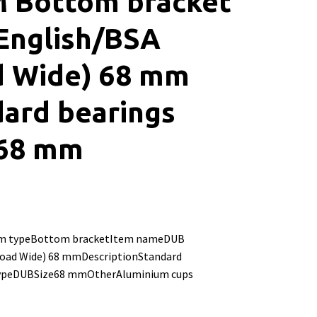
 Bottom bracket
English/BSA
d Wide) 68 mm
ard bearings
68 mm
m typeBottom bracketItem nameDUB
Road Wide) 68 mmDescriptionStandard
typeDUBSize68 mmOtherAluminium cups