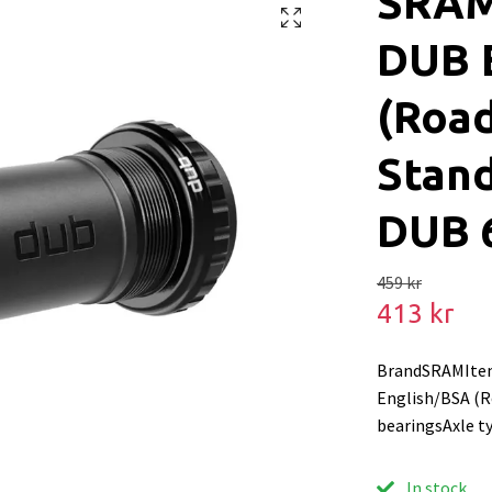
SRAM
DUB 
(Roa
Stand
DUB 
459 kr
413 kr
BrandSRAMIte
English/BSA (
bearingsAxle 
In stock.