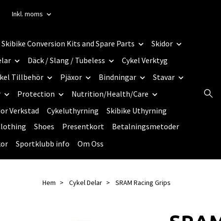
Inkl. moms
Skibike Conversion Kits and Spare Parts
Skidor
elar
Däck / Slang / Tubeless
Cykel Verktyg
kel Tillbehör
Pjäxor
Bindningar
Stavar
r
Protection
Nutrition/Health/Care
dor Verkstad
Cykeluthyrning
Skibike Uthyrning
lothing
Shoes
Presentkort
Betalningsmetoder
kor
Sportklubb info
Om Oss
Hem
Cykel Delar
SRAM Racing Grips