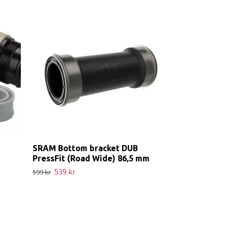
FIZIK Race fe
332 kr
369 kr
SRAM Bottom bracket DUB
PressFit (Road Wide) 86,5 mm
539 kr
599 kr