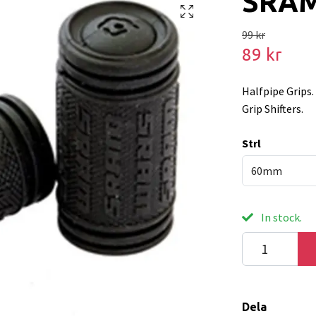
SRAM
99 kr
89 kr
Halfpipe Grips. 
Grip Shifters.
Strl
60mm
In stock.
Dela