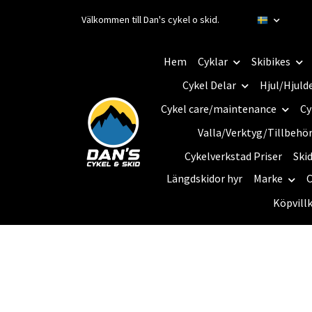
Välkommen till Dan's cykel o skid.
Hem
Cyklar
Skibikes
Cykel Delar
Hjul/Hjuld
Cykel care/maintenance
Cy
Valla/Verktyg/Tillbehö
Cykelverkstad Priser
Ski
Längdskidor hyr
Marke
C
Köpvill