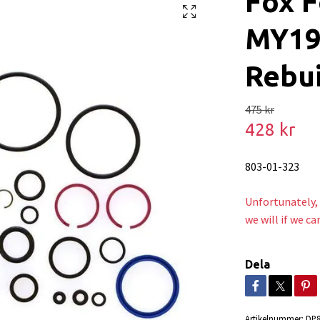
Fox F
MY19 
Rebu
475 kr
428 kr
803-01-323
Unfortunately, 
we will if we ca
Dela
Artikelnummer:
DP8