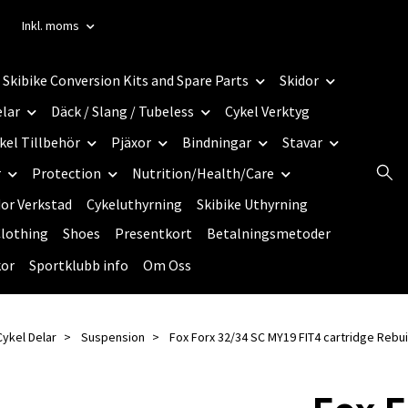
Inkl. moms
Skibike Conversion Kits and Spare Parts
Skidor
elar
Däck / Slang / Tubeless
Cykel Verktyg
kel Tillbehör
Pjäxor
Bindningar
Stavar
r
Protection
Nutrition/Health/Care
dor Verkstad
Cykeluthyrning
Skibike Uthyrning
lothing
Shoes
Presentkort
Betalningsmetoder
kor
Sportklubb info
Om Oss
Cykel Delar
Suspension
Fox Forx 32/34 SC MY19 FIT4 cartridge Rebu