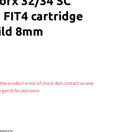
orx 32/34 SC
FIT4 cartridge
ild 8mm
the product is out of stock. But contact us and
n get it for you soon.
0301323