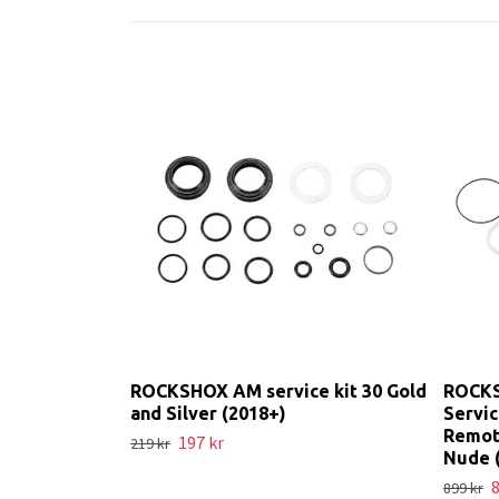
ROCKSHOX AM service kit 30 Gold
ROCKS
and Silver (2018+)
Servic
Remot
197 kr
219 kr
Nude 
8
899 kr