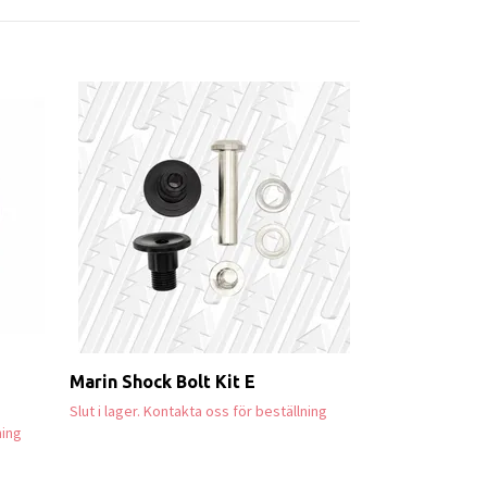
Manitou Mezz
9 000 
14 359 kr
Marin Shock Bolt Kit E
Slut i lager. Kontakta oss för beställning
ning