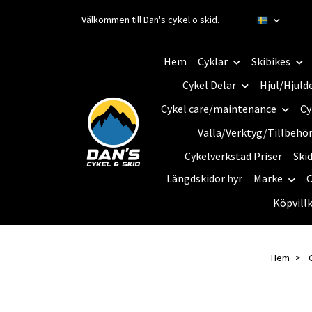
Välkommen till Dan's cykel o skid.
Hem
Cyklar
Skibikes
Cykel Delar
Hjul/Hjuld
Cykel care/maintenance
Cy
Valla/Verktyg/Tillbehö
Cykelverkstad Priser
Ski
Längdskidor hyr
Marke
C
Köpvill
Hem