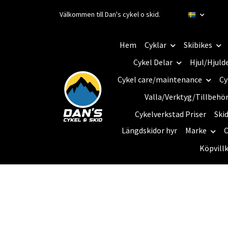
Välkommen till Dan's cykel o skid.
Hem
Cyklar
Skibikes
Cykel Delar
Hjul/Hjuld
Cykel care/maintenance
Cy
Valla/Verktyg/Tillbehö
Cykelverkstad Priser
Ski
Längdskidor hyr
Marke
C
Köpvill