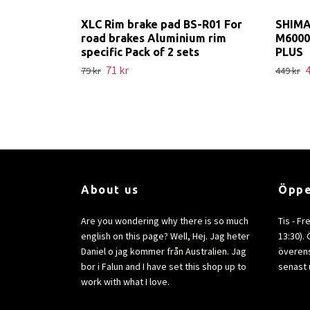
XLC Rim brake pad BS-R01 For
SHIMA
road brakes Aluminium rim
M6000
specific Pack of 2 sets
PLUS
71 kr
4
79 kr
449 kr
About us
Öppe
Are you wondering why there is so much
Tis - Fr
english on this page? Well, Hej. Jag heter
13:30).
Daniel o jag kommer från Australien. Jag
överens
bor i Falun and I have set this shop up to
senast 
work with what I love.