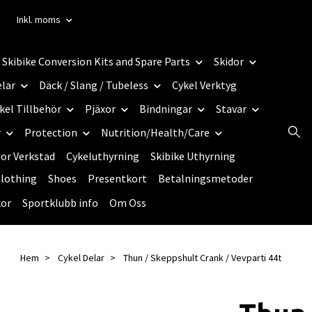
Inkl. moms
Skibike Conversion Kits and Spare Parts
Skidor
elar
Däck / Slang / Tubeless
Cykel Verktyg
kel Tillbehör
Pjäxor
Bindningar
Stavar
r
Protection
Nutrition/Health/Care
dor Verkstad
Cykeluthyrning
Skibike Uthyrning
lothing
Shoes
Presentkort
Betalningsmetoder
kor
Sportklubb info
Om Oss
Hem
Cykel Delar
Thun / Skeppshult Crank / Vevparti 44t