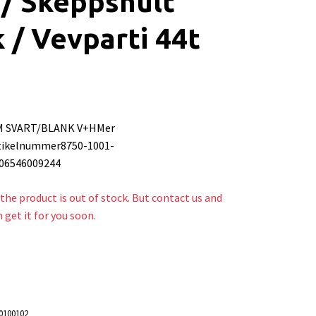
/ Skeppshult
 / Vevparti 44t
MM SVART/BLANK V+HMer
tikelnummer8750-1001-
06546009244
the product is out of stock. But contact us and
n get it for you soon.
0100102