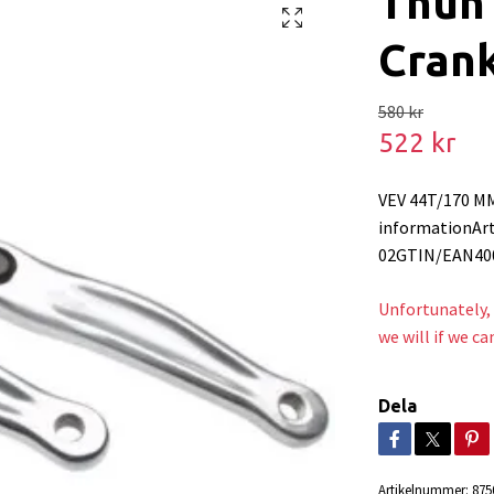
Thun 
Crank
580 kr
522 kr
VEV 44T/170 
informationAr
02GTIN/EAN40
Unfortunately, 
we will if we ca
Dela
Artikelnummer:
875