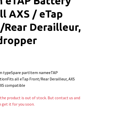
 eTAP Battery
all AXS / eTap
/Rear Derailleur,
dropper
m typeSpare partItem nameeTAP
ionFits all eTap Front/Rear Derailleur, AXS
XS compatible
the product is out of stock. But contact us and
n get it for you soon.