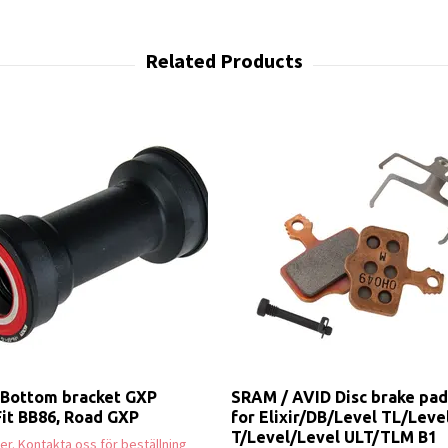
Bottom bracket GXP
SRAM / AVID Disc brake pad
it BB86, Road GXP
for Elixir/DB/Level TL/Leve
T/Level/Level ULT/TLM B1
ager. Kontakta oss för beställning