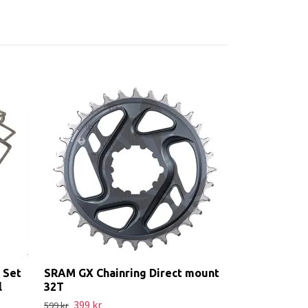
SRAM Butter
152 kr
169 kr
 Set
SRAM GX Chainring Direct mount
l
32T
399 kr
599 kr