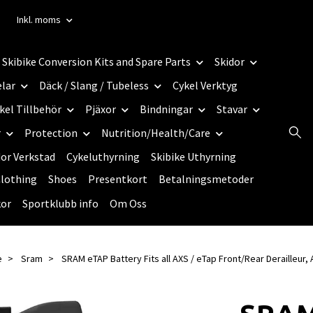
Inkl. moms
Skibike Conversion Kits and Spare Parts
Skidor
elar
Däck / Slang / Tubeless
Cykel Verktyg
kel Tillbehör
Pjäxor
Bindningar
Stavar
r
Protection
Nutrition/Health/Care
dor Verkstad
Cykeluthyrning
Skibike Uthyrning
lothing
Shoes
Presentkort
Betalningsmetoder
kor
Sportklubb info
Om Oss
e
Sram
SRAM eTAP Battery Fits all AXS / eTap Front/Rear Derailleur,