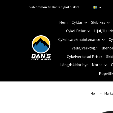
Välkommen till Dan's cykel o skid.
Hem
Cyklar
Skibikes
Cykel Delar
Hjul/Hjuld
Cykel care/maintenance
Cy
Valla/Verktyg/Tillbehö
Cykelverkstad Priser
Ski
Längdskidor hyr
Marke
C
Köpvill
Hem
Mark