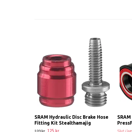
SRAM Hydraulic Disc Brake Hose
SRAM 
Fitting Kit Stealthamajig
PressF
125 kr
139 kr
Slut i l