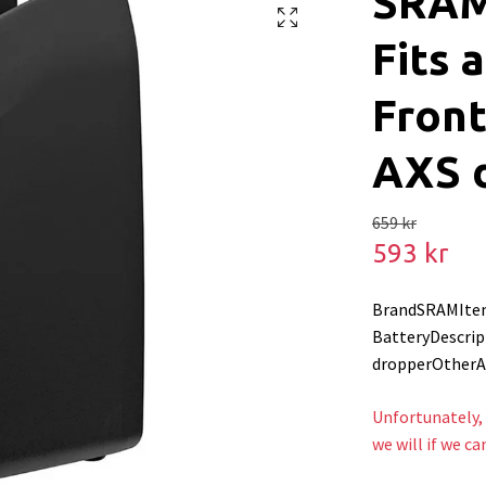
SRAM
Fits 
Front
AXS 
659 kr
593 kr
BrandSRAMIte
BatteryDescript
dropperOtherA
Unfortunately, 
we will if we ca