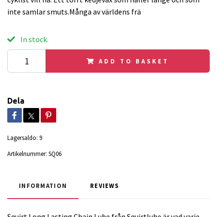
inte samlar smuts.Många av världens frä
In stock.
ADD TO BASKET
Dela
Lagersaldo:
9
Artikelnummer:
SQ06
INFORMATION
REVIEWS
Squirt Long Lasting Chain Lube från Squirtlube är vad varje