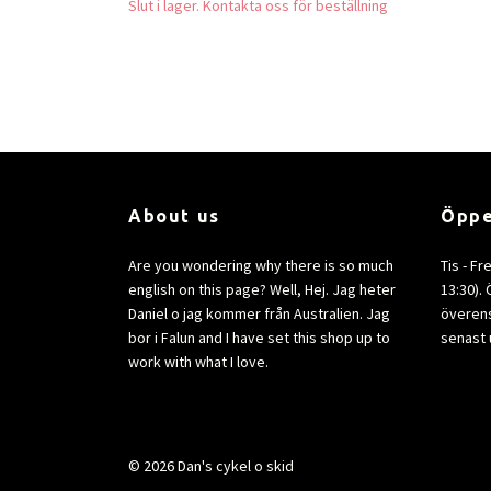
Slut i lager. Kontakta oss för beställning
About us
Öppe
Are you wondering why there is so much
Tis - Fr
english on this page? Well, Hej. Jag heter
13:30).
Daniel o jag kommer från Australien. Jag
överens
bor i Falun and I have set this shop up to
senast 
work with what I love.
© 2026 Dan's cykel o skid