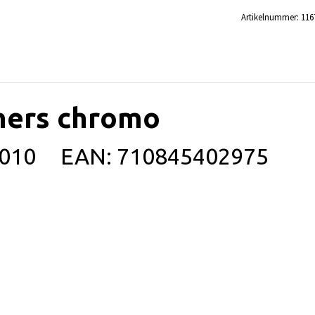
Artikelnummer:
116
hers chromo
2 010
EAN: 710845402975