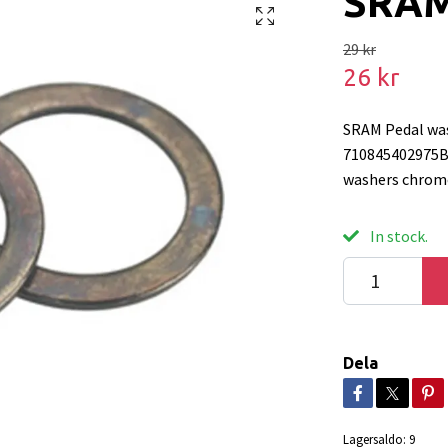
SRAM
29 kr
26 kr
SRAM Pedal wa
710845402975B
washers chrom
In stock.
Dela
Lagersaldo:
9