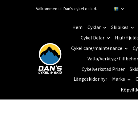
Välkommen till Dan's cykel o skid.
Hem
Cyklar
Skibikes
Cykel Delar
Hjul/Hjuld
Cykel care/maintenance
Cy
Valla/Verktyg/Tillbehö
Cykelverkstad Priser
Ski
Längdskidor hyr
Marke
C
Köpvill