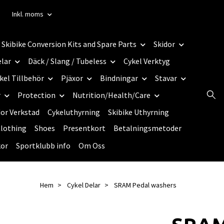
Inkl. moms
Skibike Conversion Kits and Spare Parts
Skidor
elar
Däck / Slang / Tubeless
Cykel Verktyg
kel Tillbehör
Pjäxor
Bindningar
Stavar
r
Protection
Nutrition/Health/Care
dor Verkstad
Cykeluthyrning
Skibike Uthyrning
lothing
Shoes
Presentkort
Betalningsmetoder
kor
Sportklubb info
Om Oss
Hem
Cykel Delar
SRAM Pedal washers