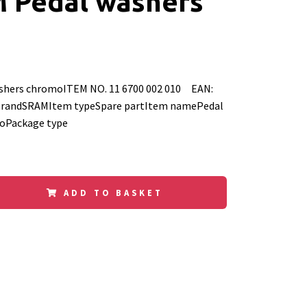
 Pedal washers
shers chromoITEM NO. 11 6700 002 010 EAN:
randSRAMItem typeSpare partItem namePedal
oPackage type
ADD TO BASKET