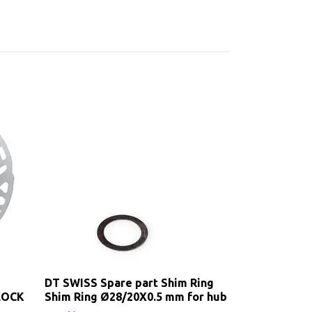
SHIMANO CUE
RD-U4000 9-
Slut i lager. Kont
DT SWISS Spare part Shim Ring
LOCK
Shim Ring Ø28/20X0.5 mm for hub
A